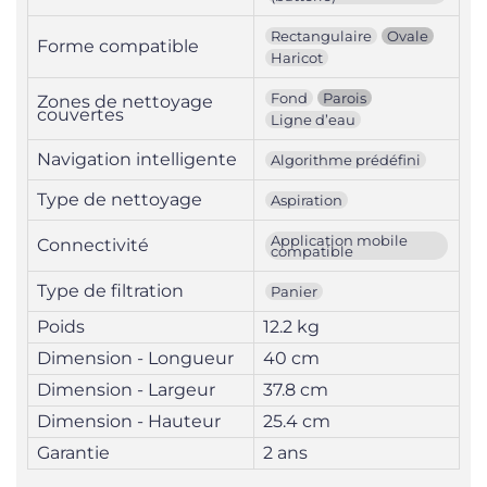
Rectangulaire
Ovale
Forme compatible
Haricot
Fond
Parois
Zones de nettoyage
couvertes
Ligne d’eau
Navigation intelligente
Algorithme prédéfini
Type de nettoyage
Aspiration
Application mobile
Connectivité
compatible
Type de filtration
Panier
Poids
12.2 kg
Dimension - Longueur
40 cm
Dimension - Largeur
37.8 cm
Dimension - Hauteur
25.4 cm
Garantie
2 ans