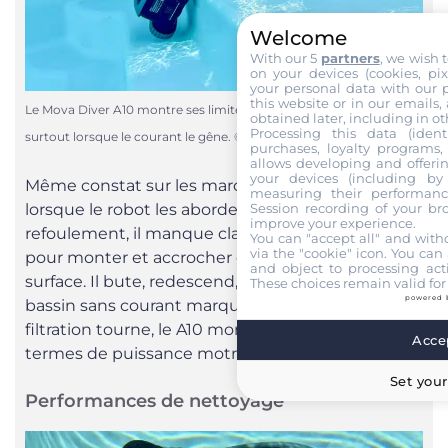
Welcome
With our 5
partners
, we wish 
on your devices (cookies, pix
your personal data with our p
this website or in our emails,
Le Mova Diver A10 montre ses limites sur certaines marches,
obtained later, including in ot
Processing this data (identi
surtout lorsque le courant le gêne. © Labo Maison
purchases, loyalty programs, 
allows developing and offerin
your devices (including by 
Même constat sur les marches de l’escalier :
measuring their performanc
Session recording of your br
lorsque le robot les aborde face à une buse de
improve your experience.
refoulement, il manque clairement de puissance
You can "accept all" and with
via the "cookie" icon
. You can 
pour monter et accrocher correctement la
and object to processing acti
surface. Il bute, redescend, repart ailleurs. Sur un
These choices remain valid for
powered 
bassin sans courant marqué, ça passe ; dès que la
filtration tourne, le A10 montre ses limites en
Accep
termes de puissance motrice.
Set your
Performances de nettoyage