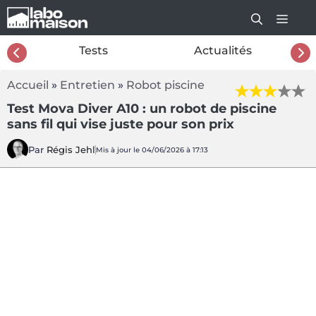
Aller
au
contenu
26
Tests
Actualités
Accueil
»
Entretien
»
Robot piscine
Test Mova Diver A10 : un robot de piscine
sans fil qui vise juste pour son prix
Par
Régis Jehl
Mis à jour le 04/06/2026 à 17:13