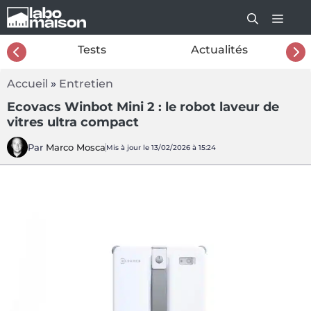
Aller
au
contenu
26
Tests
Actualités
Accueil
»
Entretien
Ecovacs Winbot Mini 2 : le robot laveur de
vitres ultra compact
Par
Marco Mosca
Mis à jour le 13/02/2026 à 15:24