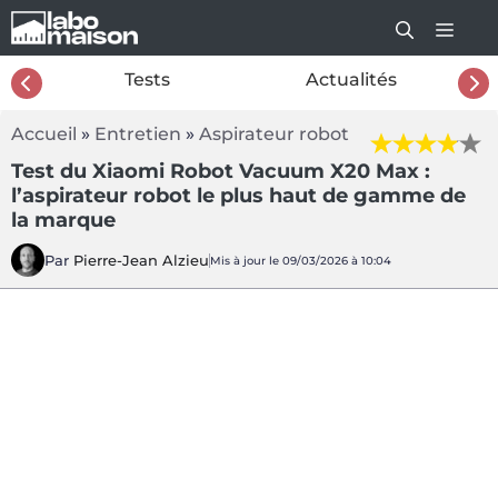
Aller
au
contenu
26
Tests
Actualités
Accueil
»
Entretien
»
Aspirateur robot
Test du Xiaomi Robot Vacuum X20 Max :
l’aspirateur robot le plus haut de gamme de
la marque
Par
Pierre-Jean Alzieu
Mis à jour le 09/03/2026 à 10:04