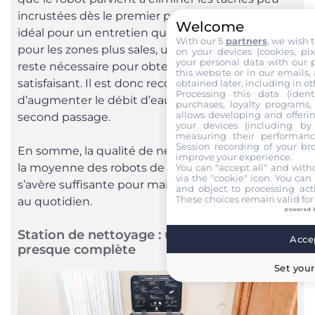
incrustées dès le premier passage, ce qui le rend
Welcome
idéal pour un entretien quotidien. Cependant,
With our 5
partners
, we wish 
pour les zones plus sales, un second passage
on your devices (cookies, pix
your personal data with our p
reste nécessaire pour obtenir un résultat
this website or in our emails,
satisfaisant. Il est donc recommandé dans ce cas
obtained later, including in ot
Processing this data (identi
d’augmenter le débit d’eau et de programmer un
purchases, loyalty programs, 
allows developing and offerin
second passage.
your devices (including by 
measuring their performanc
Session recording of your br
En somme, la qualité de nettoyage se situe dans
improve your experience.
la moyenne des robots de cette gamme et
You can "accept all" and with
via the "cookie" icon
. You can 
s’avère suffisante pour maintenir les sols propres
and object to processing acti
These choices remain valid for
au quotidien.
powered 
Station de nettoyage : une solution
Accep
presque complète
Set your