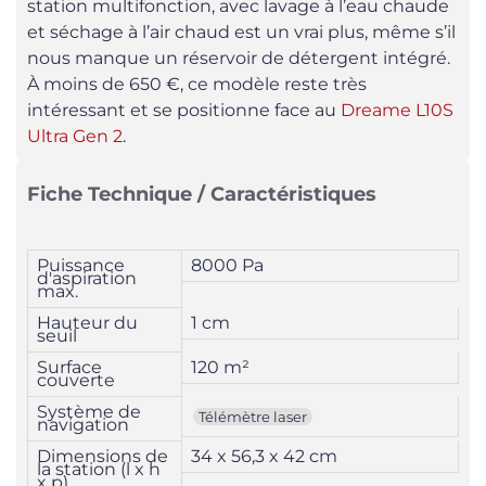
station multifonction, avec lavage à l’eau chaude
et séchage à l’air chaud est un vrai plus, même s’il
nous manque un réservoir de détergent intégré.
À moins de 650 €, ce modèle reste très
intéressant et se positionne face au
Dreame L10S
Ultra Gen 2
.
Fiche Technique / Caractéristiques
Puissance
8000 Pa
d'aspiration
max.
Hauteur du
1 cm
seuil
Surface
120 m²
couverte
Système de
Télémètre laser
navigation
Dimensions de
34 x 56,3 x 42 cm
la station (l x h
x p)