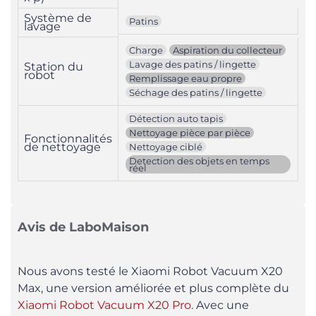
Système de
Patins
lavage
Charge
Aspiration du collecteur
Lavage des patins / lingette
Station du
robot
Remplissage eau propre
Séchage des patins / lingette
Détection auto tapis
Nettoyage pièce par pièce
Fonctionnalités
de nettoyage
Nettoyage ciblé
Detection des objets en temps
réel
Avis de LaboMaison
Nous avons testé le Xiaomi Robot Vacuum X20
Max, une version améliorée et plus complète du
Xiaomi Robot Vacuum X20 Pro
. Avec une