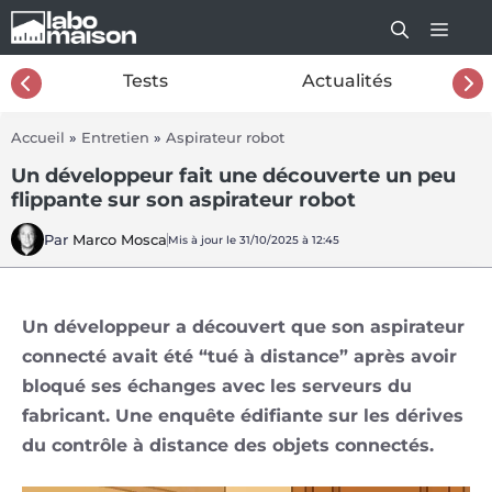
Aller
au
contenu
26
Tests
Actualités
Accueil
»
Entretien
»
Aspirateur robot
Un développeur fait une découverte un peu
flippante sur son aspirateur robot
Par
Marco Mosca
Mis à jour le 31/10/2025 à 12:45
Un développeur a découvert que son aspirateur
connecté avait été “tué à distance” après avoir
bloqué ses échanges avec les serveurs du
fabricant. Une enquête édifiante sur les dérives
du contrôle à distance des objets connectés.