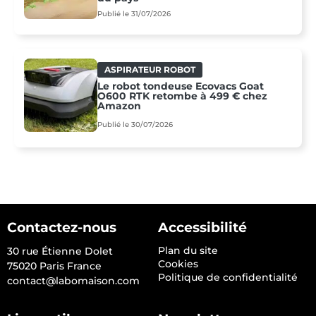
Publié le 31/07/2026
ASPIRATEUR ROBOT
Le robot tondeuse Ecovacs Goat
O600 RTK retombe à 499 € chez
Amazon
Publié le 30/07/2026
Contactez-nous
Accessibilité
Plan du site
30 rue Étienne Dolet
Cookies
75020 Paris France
Politique de confidentialité
contact@labomaison.com