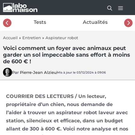
Aller
au
contenu
26
Tests
Actualités
Accueil
»
Entretien
»
Aspirateur robot
Voici comment un foyer avec animaux peut
garder un sol impeccable sans effort à moins
de 600 € !
Par
Pierre-Jean Alzieu
Mis à jour le 03/12/2024 à 09:06
COURRIER DES LECTEURS / Un lecteur,
propriétaire d’un chien, nous demande de
l’aider à trouver un aspirateur robot laveur avec
station, silencieux et efficace, dans un budget
allant de 300 à 600 €. Voici notre analyse et nos