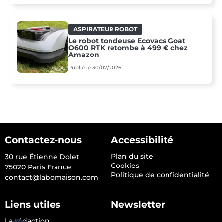
ASPIRATEUR ROBOT
Le robot tondeuse Ecovacs Goat
O600 RTK retombe à 499 € chez
Amazon
Publié le 30/07/2026
Contactez-nous
Accessibilité
Plan du site
30 rue Étienne Dolet
Cookies
75020 Paris France
Politique de confidentialité
contact@labomaison.com
Liens utiles
Newsletter
La rédaction