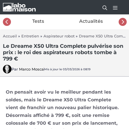
Aller
au
contenu
26
Tests
Actualités
Accueil
»
Entretien
»
Aspirateur robot
»
Dreame X50 Ultra Complete
Le Dreame X50 Ultra Complete pulvérise son
prix : le roi des aspirateurs robots tombe à
799 €
Par
Marco Mosca
Mis à jour le 03/03/2026 à 08:19
On pensait avoir vu le meilleur pendant les
soldes, mais le Dreame X50 Ultra Complete
vient de franchir un nouveau palier historique.
Désormais affiché à 799 €, soit une remise
colossale de 700 € sur son prix de lancement,