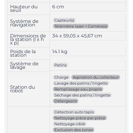
Hauteur du
6 cm
seuil
Capteur(s)
Système de
navigation
Télémètre laser + Caméra(s)
Dimensions de
34 x 59,05 x 45,67 cm
la station (l x h
x p)
Poids de la
14.1 kg
station
Système de
Patins
lavage
Charge
Aspiration du collecteur
Lavage des patins / lingette
Station du
Remplissage eau propre
robot
Séchage des patins / lingette
Détergeant
Détection auto tapis
Nettoyage pièce par pièce
Nettoyage ciblé
Exclusion des zones