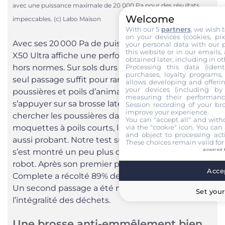
avec une puissance maximale de 20 000 Pa pour des résultats
Welcome
impeccables. (c) Labo Maison
With our 5
partners
, we wish 
on your devices (cookies, pix
Avec ses 20 000 Pa de puissance maximale, le
your personal data with our p
this website or in our emails,
X50 Ultra affiche une performance d’aspiration
obtained later, including in ot
Processing this data (identi
hors normes. Sur sols durs (parquet, carrelage), un
purchases, loyalty programs, 
seul passage suffit pour ramasser les saletés,
allows developing and offerin
your devices (including by 
poussières et poils d’animaux. Il peut également
measuring their performanc
s’appuyer sur sa brosse latérale pour aller
Session recording of your br
improve your experience.
chercher les poussières dans les coins. Sur
You can "accept all" and with
via the "cookie" icon
. You can 
moquettes à poils courts, le résultat est tout
and object to processing acti
aussi probant. Notre test sur tapis à poils longs
These choices remain valid for
s’est montré un peu plus compliqué pour ce
powered 
robot. Après son premier passage, le X50 Ultra
Accep
Complete a récolté 89% des détritus éparpillés.
Un second passage a été nécessaire pour récolter
Set your
l’intégralité des déchets.
Une brosse anti-emmêlement bien