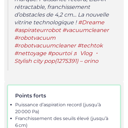
rétractable, franchissement
d’obstacles de 4,2 cm… La nouvelle
vitrine technologique !
#Dreame
#aspirateurrobot
#vacuumcleaner
#robotvacuum
#robotvacuumcleaner
#techtok
#nettoyage
#pourtoi
♬ Vlog ・
Stylish city pop(1275391) – orino
Points forts
Puissance d’aspiration record (jusqu’à
20 000 Pa)
Franchissement des seuils élevé (jusqu’à
6 cm)