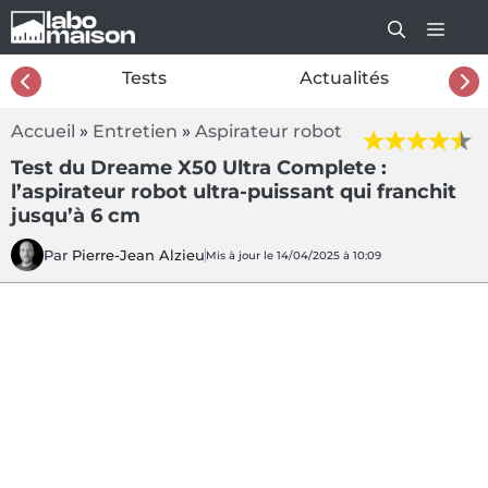
Aller
au
contenu
26
Tests
Actualités
Accueil
»
Entretien
»
Aspirateur robot
Test du Dreame X50 Ultra Complete :
l’aspirateur robot ultra-puissant qui franchit
jusqu’à 6 cm
Par
Pierre-Jean Alzieu
Mis à jour le 14/04/2025 à 10:09