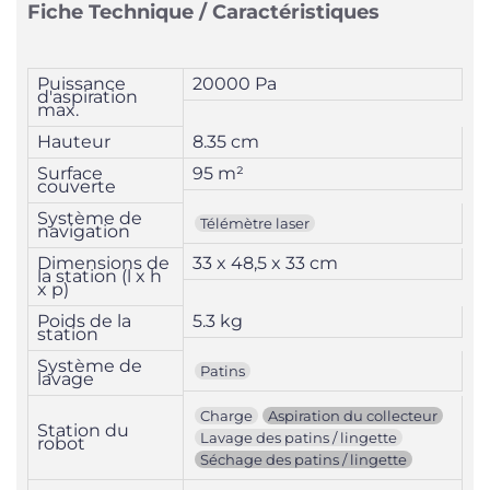
Fiche Technique / Caractéristiques
Puissance
20000 Pa
d'aspiration
max.
Hauteur
8.35 cm
Surface
95 m²
couverte
Système de
Télémètre laser
navigation
Dimensions de
33 x 48,5 x 33 cm
la station (l x h
x p)
Poids de la
5.3 kg
station
Système de
Patins
lavage
Charge
Aspiration du collecteur
Station du
Lavage des patins / lingette
robot
Séchage des patins / lingette