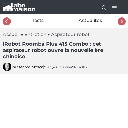
Aller
au
contenu
26
Tests
Actualités
Accueil
»
Entretien
»
Aspirateur robot
iRobot Roomba Plus 415 Combo : cet
aspirateur robot ouvre la nouvelle ère
chinoise
Par
Marco Mosca
Mis à jour le 18/05/2026 à 11:17