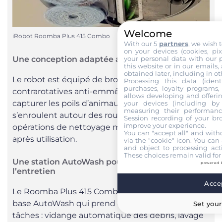
Welcome
iRobot Roomba Plus 415 Combo
With our 5
partners
, we wish 
on your devices (cookies, pix
your personal data with our p
Une conception adaptée aux poils d’animaux
this website or in our emails,
obtained later, including in ot
Le robot est équipé de brosses en caoutchouc
Processing this data (identi
purchases, loyalty programs, 
contrarotatives anti-emmêlement, conçues pour
allows developing and offerin
capturer les poils d’animaux sans qu’ils ne
your devices (including by 
measuring their performanc
s’enroulent autour des rouleaux. Cela limite les
Session recording of your br
improve your experience.
opérations de nettoyage manuel des brosses
You can "accept all" and with
après utilisation.
via the "cookie" icon
. You can 
and object to processing acti
These choices remain valid for
Une station AutoWash pour automatiser
powered 
l’entretien
Accep
Le Roomba Plus 415 Combo s’accompagne d’une
base AutoWash qui prend en charge plusieurs
Set your
tâches : vidange automatique des débris, lavage