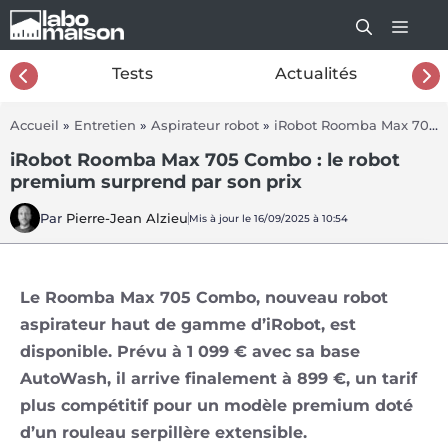
Aller
au
contenu
26
Tests
Actualités
Accueil
»
Entretien
»
Aspirateur robot
»
iRobot Roomba Max 705 Combo
iRobot Roomba Max 705 Combo : le robot
premium surprend par son prix
Par
Pierre-Jean Alzieu
Mis à jour le 16/09/2025 à 10:54
Le Roomba Max 705 Combo, nouveau robot
aspirateur haut de gamme d’iRobot, est
disponible. Prévu à 1 099 € avec sa base
AutoWash, il arrive finalement à 899 €, un tarif
plus compétitif pour un modèle premium doté
d’un rouleau serpillère extensible.