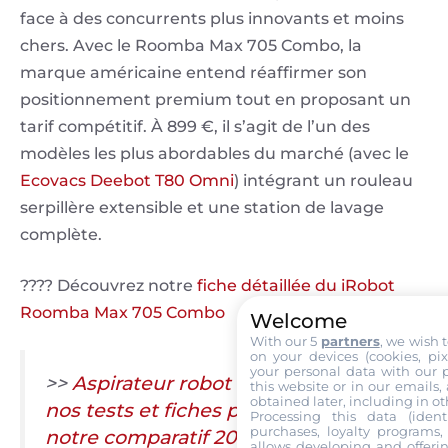
face à des concurrents plus innovants et moins
chers. Avec le Roomba Max 705 Combo, la
marque américaine entend réaffirmer son
positionnement premium tout en proposant un
tarif compétitif. À 899 €, il s’agit de l’un des
modèles les plus abordables du marché (avec le
Ecovacs Deebot T80 Omni
) intégrant un rouleau
serpillère extensible et une station de lavage
complète.
???? Découvrez notre
fiche détaillée du iRobot
Roomba Max 705 Combo
Welcome
With our 5
partners
, we wish 
on your devices (cookies, pix
your personal data with our p
>>
Aspirateur robot : Retrouvez tous
this website or in our emails,
obtained later, including in ot
nos tests et fiches produits dans
Processing this data (identi
purchases, loyalty programs, 
notre comparatif 2026
allows developing and offerin