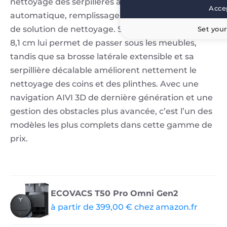
nettoyage des serpillères à l’eau chaude, séchage
Accep
automatique, remplissage du réservoir et ajout
de solution de nettoyage. Son format ultra-fin de
Set your
8,1 cm lui permet de passer sous les meubles,
tandis que sa brosse latérale extensible et sa
serpillière décalable améliorent nettement le
nettoyage des coins et des plinthes. Avec une
navigation AIVI 3D de dernière génération et une
gestion des obstacles plus avancée, c’est l’un des
modèles les plus complets dans cette gamme de
prix.
ECOVACS T50 Pro Omni Gen2
à partir de 399,00 € chez amazon.fr