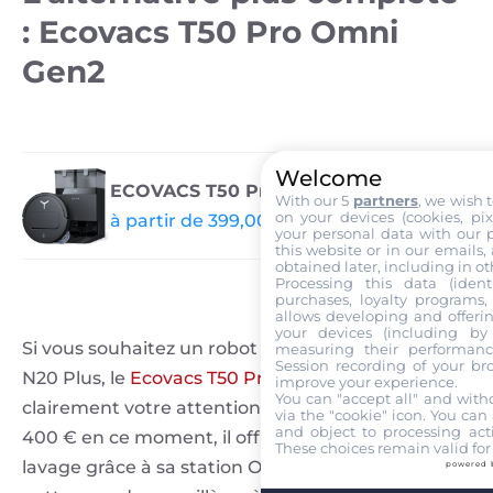
: Ecovacs T50 Pro Omni
Gen2
Welcome
ECOVACS T50 Pro Omni Gen2
With our 5
partners
, we wish 
on your devices (cookies, pix
à partir de 399,00 € chez amazon.fr
your personal data with our p
this website or in our emails,
obtained later, including in ot
Processing this data (identi
purchases, loyalty programs, 
allows developing and offerin
your devices (including by 
Si vous souhaitez un robot plus polyvalent que le
measuring their performanc
Session recording of your br
N20 Plus, le
Ecovacs T50 Pro Omni Gen2
mérite
improve your experience.
You can "accept all" and with
clairement votre attention. Proposé à moins de
via the "cookie" icon
. You can 
and object to processing acti
400 € en ce moment, il offre un vrai système de
These choices remain valid for
lavage grâce à sa station OMNI complète :
powered 