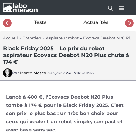
Aller
au
contenu
26
Tests
Actualités
Accueil
»
Entretien
»
Aspirateur robot
»
Ecovacs Deebot N20 Plus
Black Friday 2025 – Le prix du robot
aspirateur Ecovacs Deebot N20 Plus chute à
174 €
Par
Marco Mosca
Mis à jour le 24/11/2025 à 09:22
Lancé à 400 €, l’Ecovacs Deebot N20 Plus
tombe à 174 € pour le Black Friday 2025. C’est
son prix le plus bas : un très bon choix pour
ceux qui veulent un robot simple, compact et
avec base sans sac.