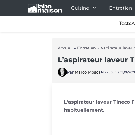
Aller
Cuisine
Entretien
au
contenu
Tests
A
Accueil
»
Entretien
»
Aspirateur laveur
L’aspirateur laveur 
Par
Marco Mosca
Mis à jour le 15/06/202
L'aspirateur laveur Tineco F
habituellement.