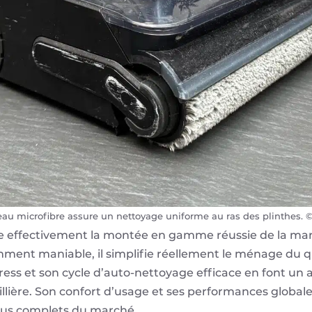
leau microfibre assure un nettoyage uniforme au ras des plinthes. 
ne effectivement la montée en gamme réussie de la marq
mment maniable, il simplifie réellement le ménage du 
ress et son cycle d’auto-nettoyage efficace en font un 
llière. Son confort d’usage et ses performances globale
plus complets du marché.