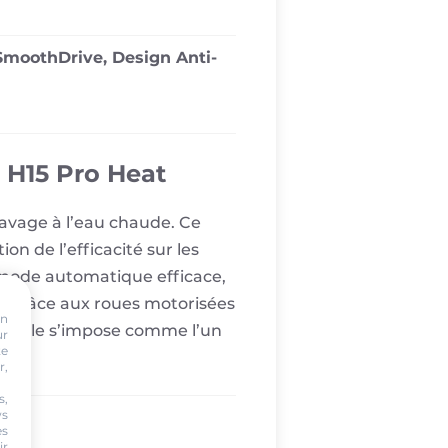
 SmoothDrive, Design Anti-
e H15 Pro Heat
lavage à l’eau chaude. Ce
 de l’efficacité sur les
, mode automatique efficace,
i grâce aux roues motorisées
on
 modèle s’impose comme l’un
ur
te
r,
s,
ws
es
ir