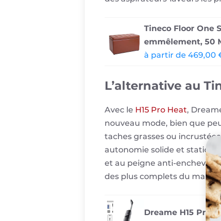
Tineco Floor One S
emmêlement, 50 M
à partir de 469,0
L’alternative au T
Avec le
H15 Pro Heat
, Dreame
nouveau mode, bien que peu h
taches grasses ou incrustées
autonomie solide et station
et au peigne anti-enchevêtr
des plus complets du march
Dreame H15 Pro H