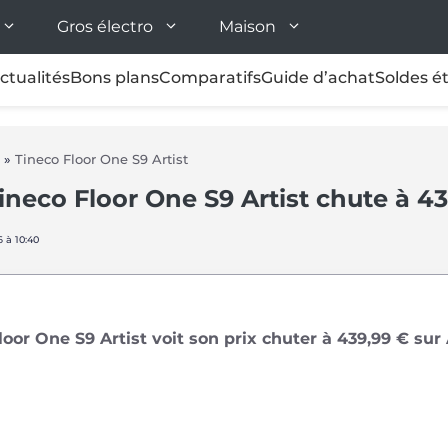
Gros électro
Maison
ctualités
Bons plans
Comparatifs
Guide d’achat
Soldes é
»
Tineco Floor One S9 Artist
Tineco Floor One S9 Artist chute à 4
6 à 10:40
loor One S9 Artist voit son prix chuter à 439,99 € su