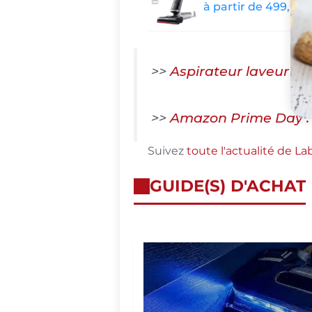
à partir de 499,00
>>
Aspirateur laveur : 
>>
Amazon Prime Day : R
Suivez
toute l'actualité de L
GUIDE(S) D'ACHAT