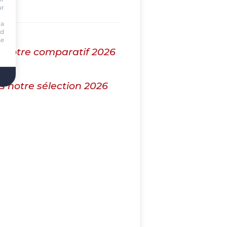
ur
ia
nd
se
ns notre comparatif 2026
 notre sélection 2026