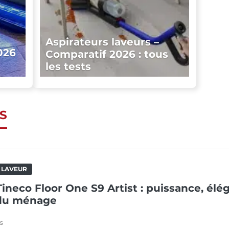
Aspirateurs laveurs –
026
Comparatif 2026 : tous
les tests
S
 LAVEUR
Tineco Floor One S9 Artist : puissance, él
 du ménage
25