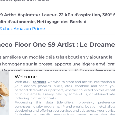
9 Artist Aspirateur Laveur, 22 kPa d’aspiration, 360°
in d’autonomie, Nettoyage des Bords d
0 € chez Amazon Prime
ineco Floor One S9 Artist : Le Dream
 améliore un modèle déjà très abouti en y ajoutant le 
omogène sur la brosse, apporte une légère amélioration
. L’appareil conserve les atouts du H15 Pro : puissance
Welcome
 de nettoyage performante. L’ergonomie progresse auss
With our 5
partners
, we wish to store and access information 
ement. Quelques détails restent perfectibles, mais ce
your devices (cookies, pixels, etc.), combine and share yo
personal data with our partners, whether collected on this websi
é.
or in our emails, already held by some of us, or obtained late
including in other contexts.
Processing this data (identifiers, browsing, preference
purchases, loyalty programs, IP and emails, location, etc.) allo
eat
developing and offering you services and ads across your devic
(including by email), personalising them, measuring the