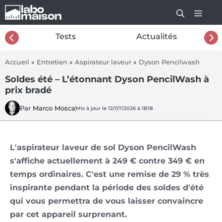
Aller
au
contenu
26
Tests
Actualités
Accueil
»
Entretien
»
Aspirateur laveur
»
Dyson Pencilwash
Soldes été – L’étonnant Dyson PencilWash à
prix bradé
Par
Marco Mosca
Mis à jour le 12/07/2026 à 18:18
L'aspirateur laveur de sol Dyson PencilWash
s'affiche actuellement à 249 € contre 349 € en
temps ordinaires. C'est une remise de 29 % très
inspirante pendant la période des soldes d'été
qui vous permettra de vous laisser convaincre
par cet appareil surprenant.