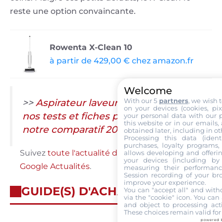
reste une option convaincante.
Rowenta X-Clean 10
à partir de 429,00 € chez amazon.fr
Welcome
>>
Aspirateur laveur : Retrouvez tous
With our 5
partners
, we wish 
on your devices (cookies, pix
nos tests et fiches produits dans
your personal data with our p
this website or in our emails,
notre comparatif 2026
obtained later, including in ot
Processing this data (identi
purchases, loyalty programs, 
Suivez
toute l'actualité de Labo Maison sur
allows developing and offerin
your devices (including by 
Google Actualités
.
measuring their performanc
Session recording of your br
improve your experience.
GUIDE(S) D'ACHAT
You can "accept all" and with
via the "cookie" icon
. You can 
and object to processing acti
These choices remain valid for
powered 