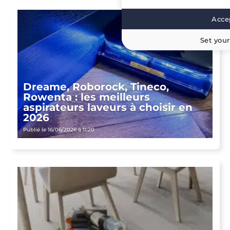
Accep
Set your
Dreame, Roborock, Tineco,
Rowenta : les meilleurs
aspirateurs laveurs à choisir en
2026
Publié le 16/06/2026 à 11:20