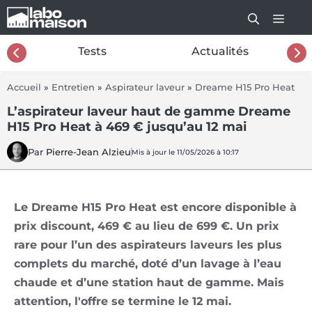
Aller
au
contenu
26
Tests
Actualités
Accueil
»
Entretien
»
Aspirateur laveur
»
Dreame H15 Pro Heat
L’aspirateur laveur haut de gamme Dreame
H15 Pro Heat à 469 € jusqu’au 12 mai
Par
Pierre-Jean Alzieu
Mis à jour le 11/05/2026 à 10:17
Le Dreame H15 Pro Heat est encore disponible à
prix discount, 469 € au lieu de 699 €. Un prix
rare pour l’un des aspirateurs laveurs les plus
complets du marché, doté d’un lavage à l’eau
chaude et d’une station haut de gamme. Mais
attention, l'offre se termine le 12 mai.