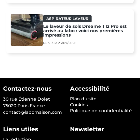
ASPIRATEUR LAVEUR
Le laveur de sols Dreame T12 Pro est
arrivé au labo : voici nos premières
impressions
Publié le 23/07/2026
Contactez-nous
Accessibilité
Plan du site
30 rue Étienne Dolet
Cookies
75020 Paris France
Politique de confidentialité
contact@labomaison.com
Liens utiles
Newsletter
La rédaction