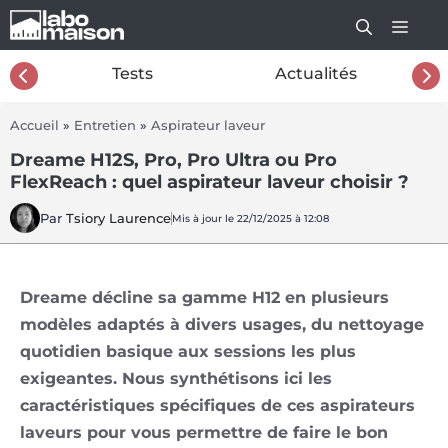
Aller
au
contenu
26
Tests
Actualités
Accueil
»
Entretien
»
Aspirateur laveur
Dreame H12S, Pro, Pro Ultra ou Pro
FlexReach : quel aspirateur laveur choisir ?
Par
Tsiory Laurence
Mis à jour le 22/12/2025 à 12:08
Dreame décline sa gamme H12 en plusieurs
modèles adaptés à divers usages, du nettoyage
quotidien basique aux sessions les plus
exigeantes. Nous synthétisons ici les
caractéristiques spécifiques de ces aspirateurs
laveurs pour vous permettre de faire le bon