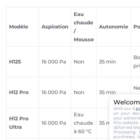
Eau
chaude
Modèle
Aspiration
Autonomie
Po
/
Mousse
Bo
H12S
16 000 Pa
Non
35 min
pr
Ne
H12 Pro
16 000 Pa
Non
35 min
bo
Welcom
With our 5
p
on your devi
Eau
Id
your persona
H12 Pro
this website 
16 000 Pa
chaude
35 min
so
Ultra
obtained late
à 60 °C
le
Processing t
purchases, l