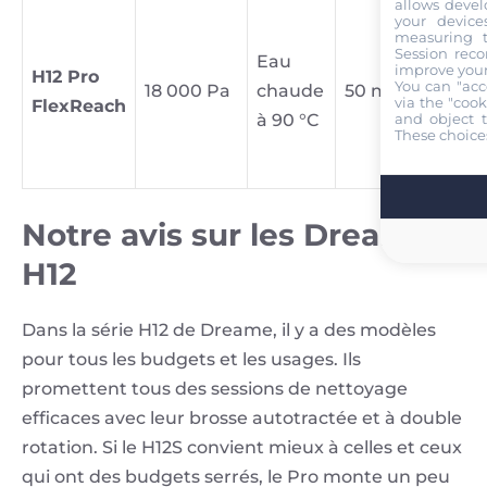
allows devel
Ad
your device
measuring t
so
Session reco
Eau
improve your
H12 Pro
gr
You can "acc
18 000 Pa
chaude
50 min
via the "cook
FlexReach
su
and object t
à 90 °C
fo
These choice
an
Notre avis sur les Dreame
H12
Dans la série H12 de Dreame, il y a des modèles
pour tous les budgets et les usages. Ils
promettent tous des sessions de nettoyage
efficaces avec leur brosse autotractée et à double
rotation. Si le H12S convient mieux à celles et ceux
qui ont des budgets serrés, le Pro monte un peu