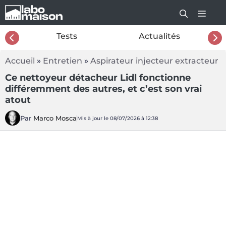
Aller
au
contenu
26
Tests
Actualités
Accueil
»
Entretien
»
Aspirateur injecteur extracteur
Ce nettoyeur détacheur Lidl fonctionne
différemment des autres, et c’est son vrai
atout
Par
Marco Mosca
Mis à jour le 08/07/2026 à 12:38