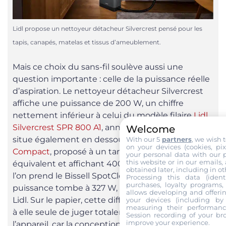
Lidl propose un nettoyeur détacheur Silvercrest pensé pour les
tapis, canapés, matelas et tissus d’ameublement.
Mais ce choix du sans-fil soulève aussi une
question importante : celle de la puissance réelle
d’aspiration. Le nettoyeur détacheur Silvercrest
affiche une puissance de 200 W, un chiffre
nettement inférieur à celui du modèle filaire
Lidl
Silvercrest SPR 800 A1
, annoncé à 800 W. Il se
Welcome
situe également en dessous du
Rowenta Clean It
With our 5
partners
, we wish 
on your devices (cookies, pix
Compact
, proposé à un tarif sensiblement
your personal data with our p
this website or in our emails,
équivalent et affichant 400 W mais filaire. Et si
obtained later, including in ot
l’on prend le Bissell SpotClean Mini Cordless, la
Processing this data (identi
purchases, loyalty programs, 
puissance tombe à 327 W, elle reste supérieur au
allows developing and offerin
Lidl. Sur le papier, cette différence ne permet pas
your devices (including by 
measuring their performanc
à elle seule de juger totalement l’efficacité de
Session recording of your br
improve your experience.
l’appareil, car la conception de l’aspiration, de la