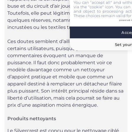
You can "accept all" and with
buse et du circuit d’air joue aussi un rôle.
via the "cookie" icon
. You can 
and object to processing acti
Toutefois, elle peut légitimement susciter
These choices remain valid for
quelques réserves, notamment pour les taches
powered 
incrustées ou les textiles très humides.
Accep
Ces doutes semblent d’ailleurs partagés par
Set your
certains utilisateurs, puisque plusieurs
commentaires évoquent un manque de
puissance. Il faut donc probablement voir ce
modèle davantage comme un nettoyeur
d’appoint pratique et mobile que comme un
appareil destiné à remplacer un détacheur filaire
plus puissant. Son intérêt principal réside dans sa
liberté d’utilisation, mais cela pourrait se faire au
prix d’une aspiration moins énergique.
Produits nettoyants
Le Silvercrest est conçu pour le nettoyage ciblé