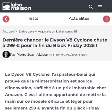
Aller
au
contenu
26
Tests
Actualités
Accueil
»
Entretien
»
Aspirateur balai sans fil
Dernière chance : le Dyson V8 Cyclone chute
à 299 € pour la fin du Black Friday 2025 !
Par
Pierre-Jean Alzieu
Mis à jour le 04/12/2025 à 15:24
Le Dyson V8 Cyclone, l'aspirateur-balai qui
prouve que la réinterprétation est source
d'innovation, s'affiche à un prix imbattable chez
Amazon. C'est l'ultime opportunité de mettre la
main sur ce modèle efficace et léger pour
seulement 299 € avant la fin du Black Friday