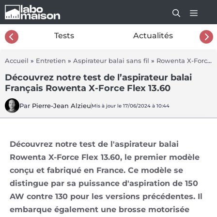
Aller
au
contenu
26
Tests
Actualités
Accueil
»
Entretien
»
Aspirateur balai sans fil
»
Rowenta X-Force Flex 13.60
Découvrez notre test de l’aspirateur balai
Français Rowenta X-Force Flex 13.60
Par
Pierre-Jean Alzieu
Mis à jour le 17/06/2024 à 10:44
Découvrez notre test de l'aspirateur balai
Rowenta X-Force Flex 13.60, le premier modèle
conçu et fabriqué en France. Ce modèle se
distingue par sa puissance d'aspiration de 150
AW contre 130 pour les versions précédentes. Il
embarque également une brosse motorisée