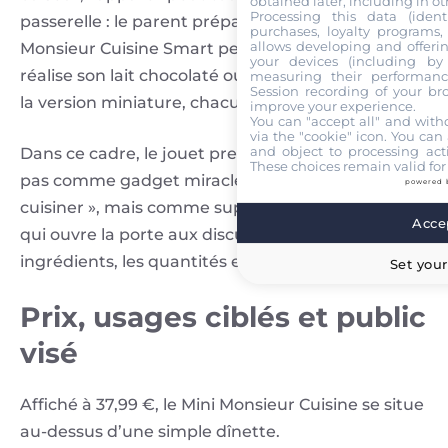
obtained later, including in ot
Processing this data (identi
passerelle : le parent prépare le dîner sur le
purchases, loyalty programs, 
allows developing and offerin
Monsieur Cuisine Smart pendant que l’enfant
your devices (including by 
réalise son lait chocolaté ou sa pâte à gaufres sur
measuring their performanc
Session recording of your br
la version miniature, chacun à son poste.
improve your experience.
You can "accept all" and with
via the "cookie" icon
. You can 
and object to processing acti
Dans ce cadre, le jouet prend tout son sens : non
These choices remain valid for
pas comme gadget miracle pour « apprendre à
powered 
cuisiner », mais comme support de jeu partagé,
Accep
qui ouvre la porte aux discussions sur les
ingrédients, les quantités et la sécurité en cuisine.
Set your
Prix, usages ciblés et public
visé
Affiché à 37,99 €, le Mini Monsieur Cuisine se situe
au-dessus d’une simple dînette.