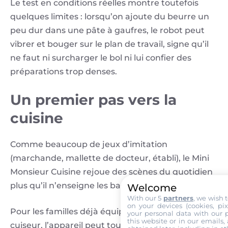
Le test en conditions réelles montre toutefois
quelques limites : lorsqu’on ajoute du beurre un
peu dur dans une pâte à gaufres, le robot peut
vibrer et bouger sur le plan de travail, signe qu’il
ne faut ni surcharger le bol ni lui confier des
préparations trop denses.
Un premier pas vers la
cuisine
Comme beaucoup de jeux d’imitation
(marchande, mallette de docteur, établi), le Mini
Monsieur Cuisine rejoue des scènes du quotidien
plus qu’il n’enseigne les bases culinaires.
Welcome
With our 5
partners
, we wish 
on your devices (cookies, pix
Pour les familles déjà équipées d’un robot
your personal data with our p
this website or in our emails,
cuiseur, l’appareil peut toutefois servir de