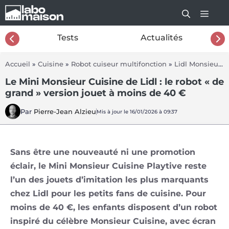
Aller
au
contenu
26
Tests
Actualités
Accueil
»
Cuisine
»
Robot cuiseur multifonction
»
Lidl Monsieur Cuisine Smart
Le Mini Monsieur Cuisine de Lidl : le robot « de
grand » version jouet à moins de 40 €
Par
Pierre-Jean Alzieu
Mis à jour le 16/01/2026 à 09:37
Sans être une nouveauté ni une promotion
éclair, le Mini Monsieur Cuisine Playtive reste
l’un des jouets d’imitation les plus marquants
chez Lidl pour les petits fans de cuisine. Pour
moins de 40 €, les enfants disposent d’un robot
inspiré du célèbre Monsieur Cuisine, avec écran