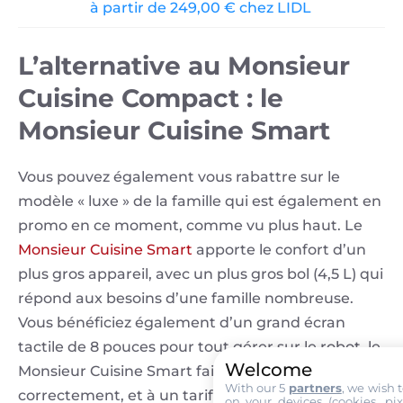
à partir de 249,00 € chez LIDL
L’alternative au Monsieur
Cuisine Compact : le
Monsieur Cuisine Smart
Vous pouvez également vous rabattre sur le
modèle « luxe » de la famille qui est également en
promo en ce moment, comme vu plus haut. Le
Monsieur Cuisine Smart
apporte le confort d’un
plus gros appareil, avec un plus gros bol (4,5 L) qui
répond aux besoins d’une famille nombreuse.
Vous bénéficiez également d’un grand écran
tactile de 8 pouces pour tout gérer sur le robot. le
Welcome
Monsieur Cuisine Smart fait le job très
With our 5
partners
, we wish 
correctement, et à un tarif extrêmement
on your devices (cookies, pix