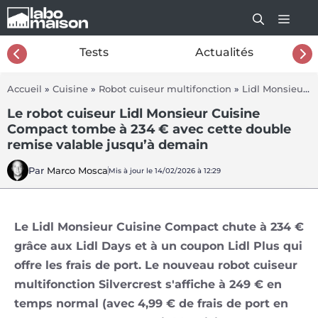
Aller
au
contenu
26
Tests
Actualités
Accueil
»
Cuisine
»
Robot cuiseur multifonction
»
Lidl Monsieur Cuisine Compact
Le robot cuiseur Lidl Monsieur Cuisine
Compact tombe à 234 € avec cette double
remise valable jusqu’à demain
Par
Marco Mosca
Mis à jour le 14/02/2026 à 12:29
Le Lidl Monsieur Cuisine Compact chute à 234 €
grâce aux Lidl Days et à un coupon Lidl Plus qui
offre les frais de port. Le nouveau robot cuiseur
multifonction Silvercrest s'affiche à 249 € en
temps normal (avec 4,99 € de frais de port en