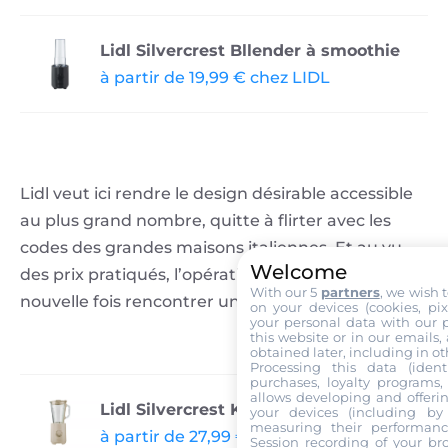
Lidl Silvercrest Bllender à smoothie
à partir de 19,99 € chez LIDL
Lidl veut ici rendre le design désirable accessible
au plus grand nombre, quitte à flirter avec les
codes des grandes maisons italiennes. Et au vu
Welcome
des prix pratiqués, l’opération pourrait une
With our 5
partners
, we wish 
nouvelle fois rencontrer un franc succès.
on your devices (cookies, pix
your personal data with our p
this website or in our emails,
obtained later, including in ot
Processing this data (identi
purchases, loyalty programs, 
allows developing and offerin
Lidl Silvercrest Kitchen tools Blender
your devices (including by 
measuring their performanc
à partir de 27,99 € chez LIDL
Session recording of your br