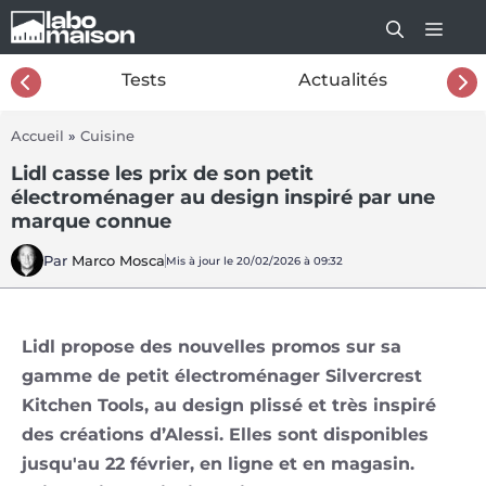
Aller
au
contenu
26
Tests
Actualités
Accueil
»
Cuisine
Lidl casse les prix de son petit
électroménager au design inspiré par une
marque connue
Par
Marco Mosca
Mis à jour le 20/02/2026 à 09:32
Lidl propose des nouvelles promos sur sa
gamme de petit électroménager Silvercrest
Kitchen Tools, au design plissé et très inspiré
des créations d’Alessi. Elles sont disponibles
jusqu'au 22 février, en ligne et en magasin.