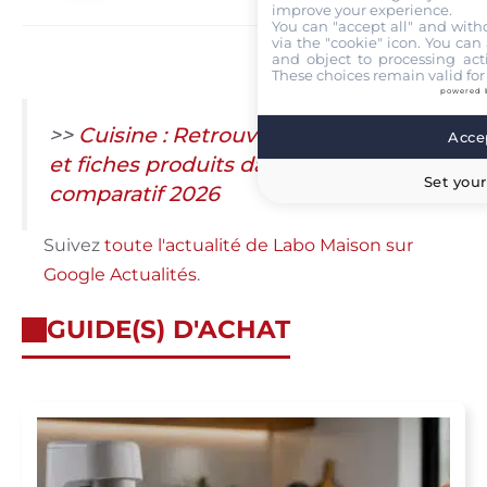
improve your experience.
You can "accept all" and with
via the "cookie" icon
. You can 
and object to processing acti
These choices remain valid for
powered 
>>
Cuisine : Retrouvez tous nos tests
Accep
et fiches produits dans notre
Set your
comparatif 2026
Suivez
toute l'actualité de Labo Maison sur
Google Actualités
.
GUIDE(S) D'ACHAT