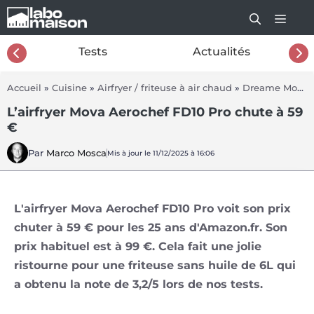
Aller
au
contenu
26
Tests
Actualités
Accueil
»
Cuisine
»
Airfryer / friteuse à air chaud
»
Dreame Mova AeroChef FD10 Pro
L’airfryer Mova Aerochef FD10 Pro chute à 59
€
Par
Marco Mosca
Mis à jour le 11/12/2025 à 16:06
L'airfryer Mova Aerochef FD10 Pro voit son prix
chuter à 59 € pour les 25 ans d'Amazon.fr. Son
prix habituel est à 99 €. Cela fait une jolie
ristourne pour une friteuse sans huile de 6L qui
a obtenu la note de 3,2/5 lors de nos tests.