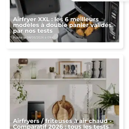
Airfryer XXL : les 6 meilleurs
modèles à double panier validés
par nos tests
Publié le 08/05/2026 à 09:41
Airfryers / friteuses à air chaud -
Comparatif 2026 : tous les tests