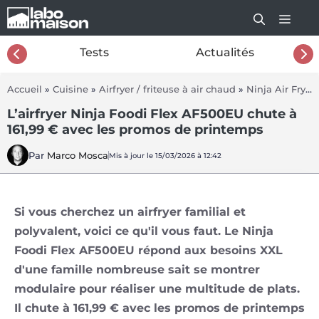
Aller
au
contenu
26
Tests
Actualités
Accueil
»
Cuisine
»
Airfryer / friteuse à air chaud
»
Ninja Air Fryer Foodi Flex AF500EU
L’airfryer Ninja Foodi Flex AF500EU chute à
161,99 € avec les promos de printemps
Par
Marco Mosca
Mis à jour le 15/03/2026 à 12:42
Si vous cherchez un airfryer familial et
polyvalent, voici ce qu'il vous faut. Le Ninja
Foodi Flex AF500EU répond aux besoins XXL
d'une famille nombreuse sait se montrer
modulaire pour réaliser une multitude de plats.
Il chute à 161,99 € avec les promos de printemps