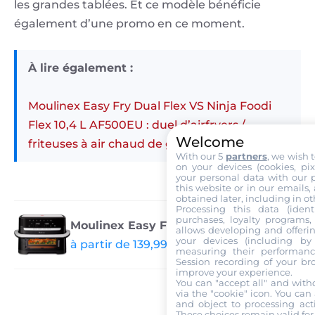
les grandes tablées. Et ce modèle bénéficie
également d’une promo en ce moment.
À lire également :
Moulinex Easy Fry Dual Flex VS Ninja Foodi
Flex 10,4 L AF500EU : duel d’airfryers /
Welcome
friteuses à air chaud de grande capacité
With our 5
partners
, we wish 
on your devices (cookies, pix
your personal data with our p
this website or in our emails,
obtained later, including in ot
Processing this data (identi
purchases, loyalty programs, 
Moulinex Easy Fry Dual Flex
allows developing and offerin
your devices (including by 
à partir de 139,99 € chez amazon.fr
measuring their performanc
Session recording of your br
improve your experience.
You can "accept all" and with
via the "cookie" icon
. You can 
and object to processing acti
These choices remain valid for