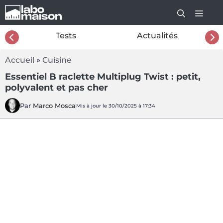
Aller
au
contenu
26
Tests
Actualités
Accueil
»
Cuisine
Essentiel B raclette Multiplug Twist : petit,
polyvalent et pas cher
Par
Marco Mosca
Mis à jour le 30/10/2025 à 17:34