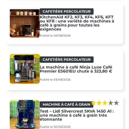
CAFETIÈRE PERCOLATEUR
KitchenAid KF2, KF3, KF4, KF6, KF7
ou KF8 : une variété de machines à
café à grains pour toutes les
exigences
Publié le 05/08/2026
CAFETIÈRE PERCOLATEUR
La machine à café Ninja Luxe Café
Premier ES601EU chute à 323,80 €
Publié le 03/08/2026
MACHINE À CAFÉ À GRAIN
Test – Lidl Silvercrest SKVA 1450 A1 :
une machine à café à grain très
étonnante
Publié le 30/06/2025