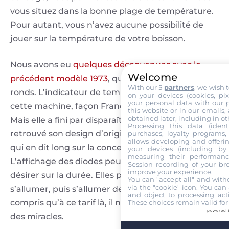
vous situez dans la bonne plage de température.
Pour autant, vous n’avez aucune possibilité de
jouer sur la température de votre boisson.
Nous avons eu
quelques déconvenues avec le
Welcome
précédent modèle 1973
, qui avait des boutons
With our 5
partners
, we wish 
ronds. L’indicateur de température, fierté de
on your devices (cookies, pix
your personal data with our p
cette machine, façon FrancisFrancis, a pris l’eau.
this website or in our emails,
obtained later, including in ot
Mais elle a fini par disparaître et la machine a
Processing this data (identi
retrouvé son design d’origine. Une petite frayeur
purchases, loyalty programs, 
allows developing and offerin
qui en dit long sur la conception de la machine.
your devices (including by 
measuring their performanc
L’affichage des diodes peut également laisser à
Session recording of your br
improve your experience.
désirer sur la durée. Elles peuvent ne pas
You can "accept all" and with
via the "cookie" icon
. You can 
s’allumer, puis s’allumer de nouveau. Vous aurez
and object to processing acti
compris qu’à ce tarif là, il ne faut pas s’attendre à
These choices remain valid for
powered 
des miracles.