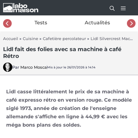
Aller
au
contenu
26
Tests
Actualités
Accueil
»
Cuisine
»
Cafetière percolateur
»
Lidl Silvercrest Machine à café Retro 1973
Lidl fait des folies avec sa machine à café
Rétro
Par
Marco Mosca
Mis à jour le 26/01/2026 à 14:14
Lidl casse littéralement le prix de sa machine à
café expresso rétro en version rouge. Ce modèle
siglé 1973, année de création de l'enseigne
allemande s'affiche en ligne à 44,99 € avec les
méga bons plans des soldes.