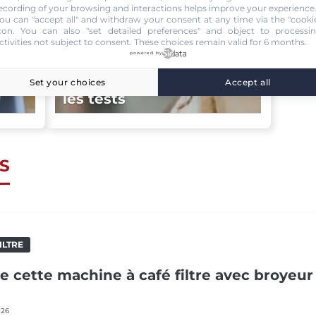
ecording of your browsing and interactions helps improve your experience
ou can "accept all" and withdraw your consent at any time via the "cooki
con
. You can also "set detailed preferences" and object to processi
ctivities not subject to consent. These choices remain valid for 6 months.
nes
powered by
Cafetières filtres –
Comparatif 2026 : tous
Set your choices
Accept all
les tests
S
ILTRE
de cette machine à café filtre avec broyeur
026