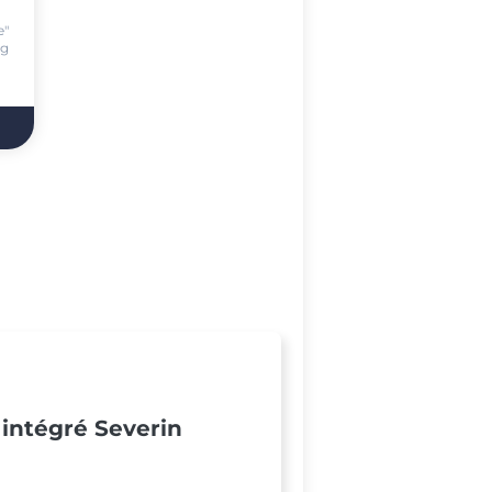
.
e"
ng
 intégré Severin