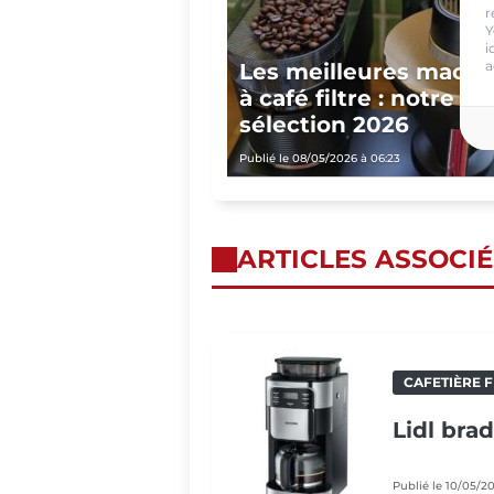
r
Y
i
a
Les meilleures machi
à café filtre : notre
sélection 2026
Publié le 08/05/2026 à 06:23
ARTICLES ASSOCIÉ
CAFETIÈRE F
Lidl bra
Publié le 10/05/2