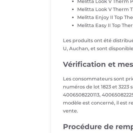
Melitta Look V Therm P
Melitta Look V Therm T
Melitta Enjoy II Top Th
Melitta Easy II Top The
Les produits ont été distrib
U, Auchan, et sont disponib
Vérification et me
Les consommateurs sont priés 
numéros de lot 1823 et 3223 
4006508220113, 400650822257
modèle est concerné, il est 
vente.
Procédure de rem