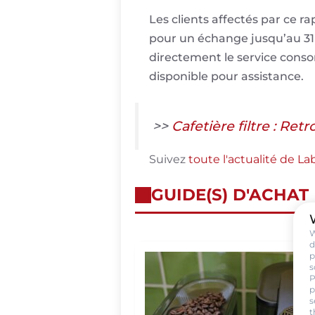
Les clients affectés par ce r
pour un échange jusqu’au 31 m
directement le service cons
disponible pour assistance.
>>
Cafetière filtre : Re
Suivez
toute l'actualité de L
GUIDE(S) D'ACHAT
W
d
p
s
P
p
s
t