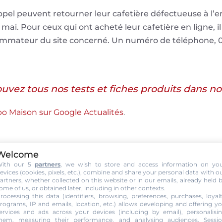
appel peuvent retourner leur cafetière défectueuse à l’en
ai. Pour ceux qui ont acheté leur cafetière en ligne, il
ommateur du site concerné. Un numéro de téléphone, 0
trouvez tous nos tests et fiches produits dans 
abo Maison sur Google Actualités
.
Welcome
ith our 5
partners
, we wish to store and access information on yo
evices (cookies, pixels, etc.), combine and share your personal data with o
artners, whether collected on this website or in our emails, already held 
ome of us, or obtained later, including in other contexts.
rocessing this data (identifiers, browsing, preferences, purchases, loyal
rograms, IP and emails, location, etc.) allows developing and offering y
ervices and ads across your devices (including by email), personalisi
hem, measuring their performance, and analysing audiences. Sessi