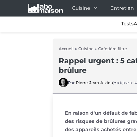
Aller
Cuisine
Entretien
au
contenu
Tests
A
Accueil
»
Cuisine
»
Cafetière filtre
Rappel urgent : 5 ca
brûlure
Par
Pierre-Jean Alzieu
Mis à jour le 1
En raison d'un défaut de fab
des risques de brûlures gra
des appareils achetés entre 