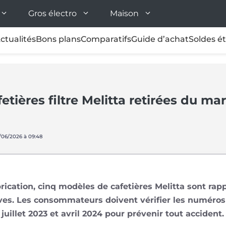
Gros électro
Maison
ctualités
Bons plans
Comparatifs
Guide d’achat
Soldes é
fetières filtre Melitta retirées du m
2/06/2026 à 09:48
rication, cinq modèles de cafetières Melitta sont rap
ves. Les consommateurs doivent vérifier les numéros 
juillet 2023 et avril 2024 pour prévenir tout accident.