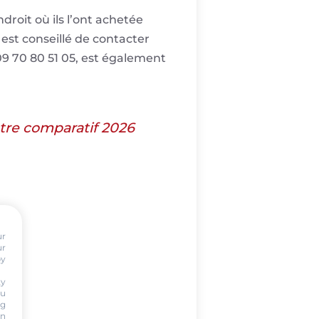
droit où ils l’ont achetée
 est conseillé de contacter
9 70 80 51 05, est également
notre comparatif 2026
ur
ur
by
ty
ou
ng
on