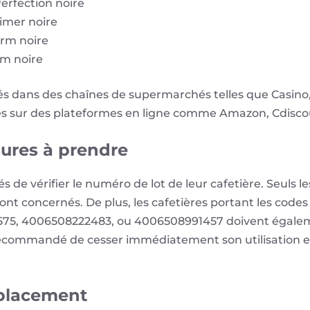
erfection noire
imer noire
erm noire
rm noire
ués dans des chaînes de supermarchés telles que Casino
les sur des plateformes en ligne comme Amazon, Cdisco
sures à prendre
de vérifier le numéro de lot de leur cafetière. Seuls le
sont concernés. De plus, les cafetières portant les cod
5, 4006508222483, ou 4006508991457 doivent également
recommandé de cesser immédiatement son utilisation et
placement