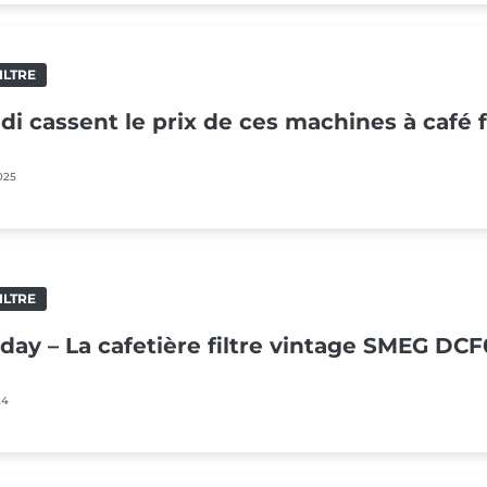
ILTRE
ldi cassent le prix de ces machines à café f
025
ILTRE
iday – La cafetière filtre vintage SMEG DCF
24