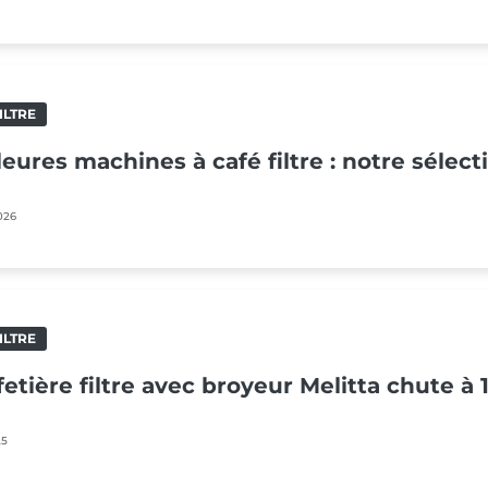
ILTRE
leures machines à café filtre : notre sélec
026
ILTRE
fetière filtre avec broyeur Melitta chute à 
25