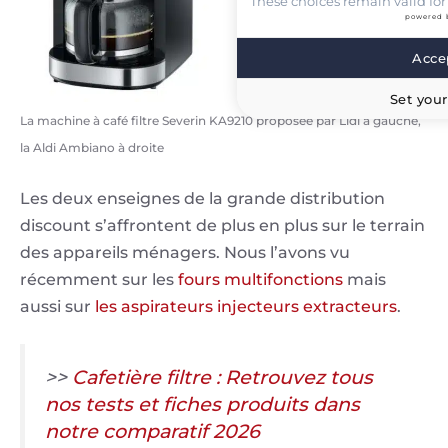
These choices remain valid for
powered 
Accep
Set your
La machine à café filtre Severin KA9210 proposée par Lidl à gauche,
la Aldi Ambiano à droite
Les deux enseignes de la grande distribution
discount s’affrontent de plus en plus sur le terrain
des appareils ménagers. Nous l’avons vu
récemment sur les
fours multifonctions
mais
aussi sur
les aspirateurs injecteurs extracteurs
.
>>
Cafetière filtre : Retrouvez tous
nos tests et fiches produits dans
notre comparatif 2026