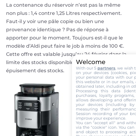
La contenance du réservoir n’est pas la même
non plus : 1,4 contre 1,25 Litres respectivement.
Faut-il y voir une pâle copie ou bien une
provenance identique ? Pas de réponse à
apporter pour le moment. Toujours est-il que le
modèle d’Aldi peut faire le job à moins de 100 €.
Cette offre est valable jusqu’au 24 février dans la
Welcome
limite des stocks disponibles, et ce jusqu’à
With our 5
partners
, we wish 
épuisement des stocks.
on your devices (cookies, pix
your personal data with our p
this website or in our emails,
obtained later, including in ot
Processing this data (identi
purchases, loyalty programs, 
allows developing and offerin
your devices (including by 
measuring their performanc
Session recording of your br
improve your experience.
You can "accept all" and with
via the "cookie" icon
. You can 
and object to processing acti