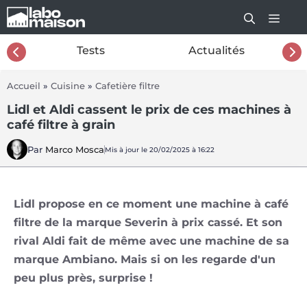
Aller
au
contenu
26
Tests
Actualités
Accueil
»
Cuisine
»
Cafetière filtre
Lidl et Aldi cassent le prix de ces machines à
café filtre à grain
Par
Marco Mosca
Mis à jour le 20/02/2025 à 16:22
Lidl propose en ce moment une machine à café
filtre de la marque Severin à prix cassé. Et son
rival Aldi fait de même avec une machine de sa
marque Ambiano. Mais si on les regarde d'un
peu plus près, surprise !