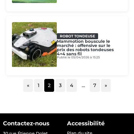
ROBOT TONDEUSE
Mammotion bouscule le
marché : offensive sur le
prix des robots tondeuses
4×4 sans fil
Publié le 05/04/2026 à 15:25
«
1
2
3
4
…
7
»
Contactez-nous
Accessibilité
Plan du site
30 rue Étienne Dolet