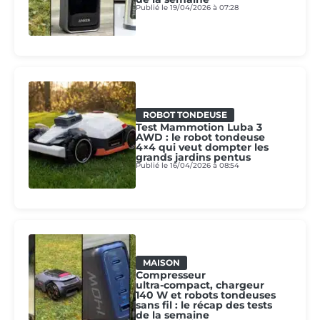
Publié le 19/04/2026 à 07:28
ROBOT TONDEUSE
Test Mammotion Luba 3
AWD : le robot tondeuse
4×4 qui veut dompter les
grands jardins pentus
Publié le 16/04/2026 à 08:54
MAISON
Compresseur
ultra‑compact, chargeur
140 W et robots tondeuses
sans fil : le récap des tests
de la semaine