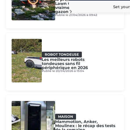
Lawn Care », mais que vaut
Set your
vraiment la protection du
gazon ?
Publié le 21/04/2026 à 09:42
ROBOT TONDEUSE
Les meilleurs robots
tondeuses sans fil
périphérique en 2026
Publié le 20/04/2026 à 15:04
MAISON
Mammotion, Anker,
Moulinex : le récap des tests
de la semaine