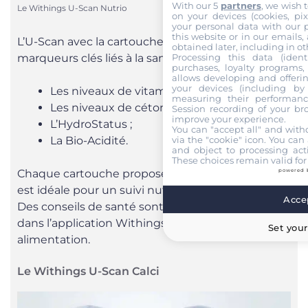
With our 5
partners
, we wish 
Le Withings U-Scan Nutrio
on your devices (cookies, pix
your personal data with our p
this website or in our emails,
L’U-Scan avec la cartouche Nutrio mesure quatre
obtained later, including in ot
Processing this data (identi
marqueurs clés liés à la santé nutritionnelle :
purchases, loyalty programs, 
allows developing and offerin
your devices (including by 
Les niveaux de vitamine C ;
measuring their performanc
Les niveaux de cétones ;
Session recording of your br
improve your experience.
L’HydroStatus ;
You can "accept all" and with
via the "cookie" icon
. You can 
La Bio-Acidité.
and object to processing acti
These choices remain valid for
Chaque cartouche propose plus de 20 tests. Elle
powered 
est idéale pour un suivi nutritionnel personnalisé.
Accep
Des conseils de santé sont d’ailleurs accessibles
dans l’application Withings+ pour ajuster son
Set your
alimentation.
Le Withings U-Scan Calci