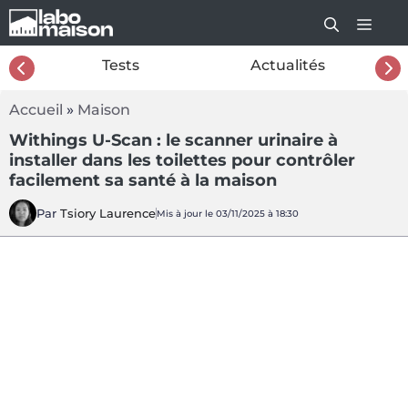
Aller
au
contenu
26
Tests
Actualités
Accueil
»
Maison
Withings U-Scan : le scanner urinaire à
installer dans les toilettes pour contrôler
facilement sa santé à la maison
Par
Tsiory Laurence
Mis à jour le 03/11/2025 à 18:30