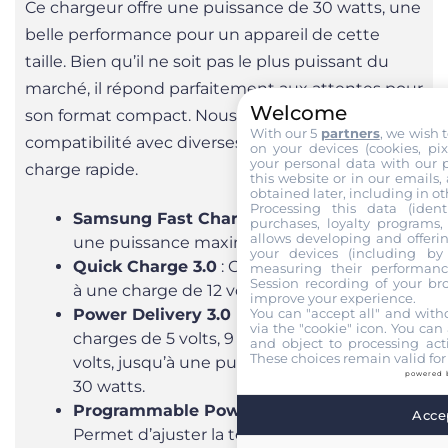
Ce chargeur offre une puissance de 30 watts, une
belle performance pour un appareil de cette
taille. Bien qu’il ne soit pas le plus puissant du
marché, il répond parfaitement aux attentes pour
Welcome
son format compact. Nous avons testé sa
With our 5
partners
, we wish 
compatibilité avec diverses technologies de
on your devices (cookies, pix
your personal data with our p
charge rapide.
this website or in our emails,
obtained later, including in ot
Processing this data (identi
Samsung Fast Charge
: Capable de fournir
purchases, loyalty programs, 
allows developing and offerin
une puissance maximale de 24 watts.
your devices (including by 
Quick Charge 3.0
: Compatible, mais limité
measuring their performanc
Session recording of your br
à une charge de 12 volts maximum.
improve your experience.
Power Delivery 3.0 (PD 3.0)
: Supporte des
You can "accept all" and with
via the "cookie" icon
. You can 
charges de 5 volts, 9 volts, 15 volts et 20
and object to processing acti
These choices remain valid for
volts, jusqu’à une puissance maximale de
powered 
30 watts.
Programmable Power Supply (PPS)
:
Accep
Permet d’ajuster la tension et le courant de