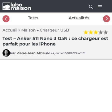
Aller
au
contenu
26
Tests
Actualités
Accueil
»
Maison
»
Chargeur USB
Test – Anker 511 Nano 3 GaN : ce chargeur est
parfait pour les iPhone
Par
Pierre-Jean Alzieu
Mis à jour le 10/10/2024 à 11:31