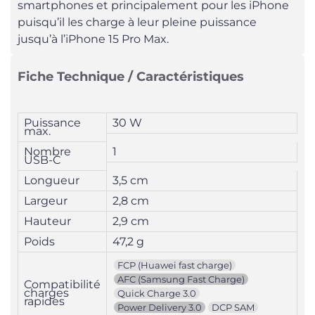
smartphones et principalement pour les iPhone
puisqu’il les charge à leur pleine puissance
jusqu’à l’iPhone 15 Pro Max.
Fiche Technique / Caractéristiques
Puissance
30 W
max.
Nombre
1
USB-C
Longueur
3,5 cm
Largeur
2,8 cm
Hauteur
2,9 cm
Poids
47,2 g
FCP (Huawei fast charge)
AFC (Samsung Fast Charge)
Compatibilité
charges
Quick Charge 3.0
rapides
Power Delivery 3.0
DCP SAM