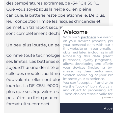
des températures extrêmes, de -34 °C à 50 °C.
Que vous soyez sous la neige ou en pleine
canicule, la batterie reste opérationnelle. De plus,
leur conception limite les risques d’incendie et
permet un transport sécurisé même lorsqu’elles
Welcome
sont complètement déchargées (à 0 volt).
With our 5
partners
, we wish 
on your devices (cookies, pix
Un peu plus lourde, un peu plus chère
your personal data with our p
this website or in our emails,
obtained later, including in ot
Comme toute technologie émergente, celle-ci a
Processing this data (identi
purchases, loyalty programs, 
ses limites. Les batteries sodium-ion ont
allows developing and offerin
aujourd’hui une densité énergétique inférieure à
your devices (including by 
measuring their performanc
celle des modèles au lithium. Résultat : à capacité
Session recording of your br
improve your experience.
équivalente, elles sont plus encombrantes et plus
You can "accept all" and with
lourdes. La DE-C55L-9000 pèse environ 350 g de
via the "cookie" icon
. You can 
and object to processing acti
plus que ses équivalentes lithium-ion, ce qui
These choices remain valid for
peut être un frein pour ceux qui recherchent un
powered 
format ultra-compact.
Accep