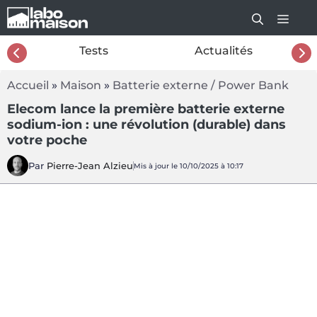
Aller
au
contenu
26
Tests
Actualités
Accueil
»
Maison
»
Batterie externe / Power Bank
Elecom lance la première batterie externe
sodium-ion : une révolution (durable) dans
votre poche
Par
Pierre-Jean Alzieu
Mis à jour le 10/10/2025 à 10:17