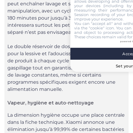
allows developing and offerin
peut enchaîner lavage et séchage sans
your devices (including by 
measuring their performanc
manipulation, avec un cycle complet annoncé à
Session recording of your br
180 minutes pour jusqu’à 3 kg de linge, ce qui
improve your experience.
You can "accept all" and with
intéressera surtout les petits espaces où un duo
via the "cookie" icon
. You can 
séparé n’est pas envisageable.
and object to processing acti
These choices remain valid for
powered 
Le double réservoir de dosage automatique –
pour la lessive et l’adoucissant – ajuste la quantité
Accep
de produit à chaque cycle afin de limiter le
Set your
gaspillage tout en garantissant des performances
de lavage constantes, même si certains
programmes spécifiques exigent encore une
alimentation manuelle.
Vapeur, hygiène et auto-nettoyage
La dimension hygiène occupe une place centrale
dans la fiche technique. Xiaomi annonce une
élimination jusqu’à 99,99% de certaines bactéries