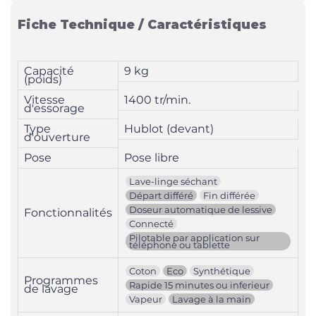
Fiche Technique / Caractéristiques
Capacité
9 kg
(poids)
Vitesse
1400 tr/min.
d'essorage
Type
Hublot (devant)
d'ouverture
Pose
Pose libre
Lave-linge séchant
Départ différé
Fin différée
Doseur automatique de lessive
Fonctionnalités
Connecté
Pilotable par application sur
téléphone ou tablette
Coton
Eco
Synthétique
Programmes
Rapide 15 minutes ou inferieur
de lavage
Vapeur
Lavage à la main