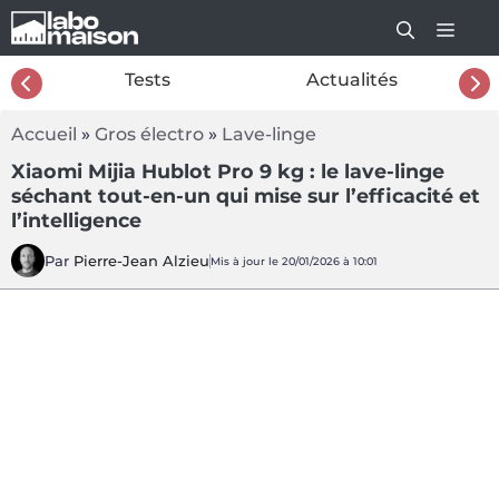
Aller
au
contenu
26
Tests
Actualités
Accueil
»
Gros électro
»
Lave-linge
Xiaomi Mijia Hublot Pro 9 kg : le lave-linge
séchant tout-en-un qui mise sur l’efficacité et
l’intelligence
Par
Pierre-Jean Alzieu
Mis à jour le 20/01/2026 à 10:01