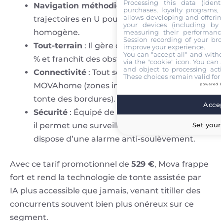
Processing this data (identi
Navigation méthodique
: Il suit des
purchases, loyalty programs, 
allows developing and offerin
trajectoires en U pour une tonte
your devices (including by 
homogène.
measuring their performanc
Session recording of your br
Tout-terrain
: Il gère des pentes jusqu’à 40
improve your experience.
You can "accept all" and with
% et franchit des obstacles de 4 cm.
via the "cookie" icon
. You can 
and object to processing acti
Connectivité
: Tout se pilote via l’application
These choices remain valid for
MOVAhome (zones interdites, planning,
powered 
tonte des bordures).
Accep
Sécurité
: Équipé de la fonction TrueGuard,
Set your
il permet une surveillance vidéo en direct et
dispose d’une alarme anti-soulèvement.
Avec ce tarif promotionnel de
529 €
, Mova frappe
fort et rend la technologie de tonte assistée par
IA plus accessible que jamais, venant titiller des
concurrents souvent bien plus onéreux sur ce
segment.