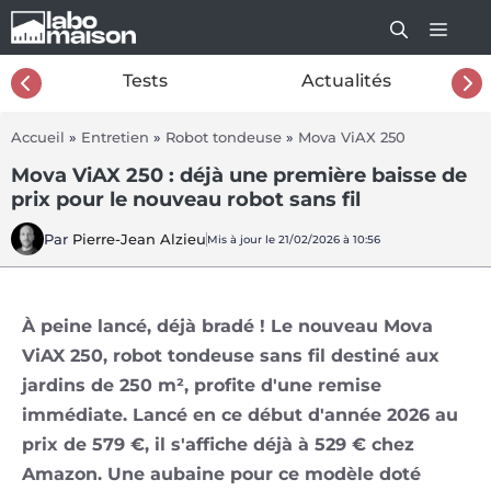
Aller
au
contenu
26
Tests
Actualités
Accueil
»
Entretien
»
Robot tondeuse
»
Mova ViAX 250
Mova ViAX 250 : déjà une première baisse de
prix pour le nouveau robot sans fil
Par
Pierre-Jean Alzieu
Mis à jour le 21/02/2026 à 10:56
À peine lancé, déjà bradé ! Le nouveau Mova
ViAX 250, robot tondeuse sans fil destiné aux
jardins de 250 m², profite d'une remise
immédiate. Lancé en ce début d'année 2026 au
prix de 579 €, il s'affiche déjà à 529 € chez
Amazon. Une aubaine pour ce modèle doté