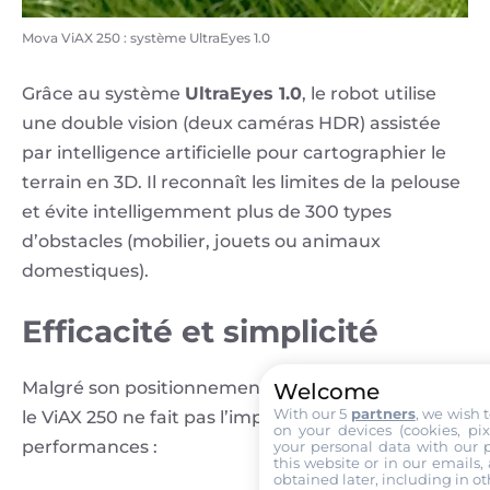
Mova ViAX 250 : système UltraEyes 1.0
Grâce au système
UltraEyes 1.0
, le robot utilise
une double vision (deux caméras HDR) assistée
par intelligence artificielle pour cartographier le
terrain en 3D. Il reconnaît les limites de la pelouse
et évite intelligemment plus de 300 types
d’obstacles (mobilier, jouets ou animaux
domestiques).
Efficacité et simplicité
Malgré son positionnement d’entrée de gamme,
Welcome
With our 5
partners
, we wish 
le ViAX 250 ne fait pas l’impasse sur les
on your devices (cookies, pix
performances :
your personal data with our p
this website or in our emails,
obtained later, including in ot