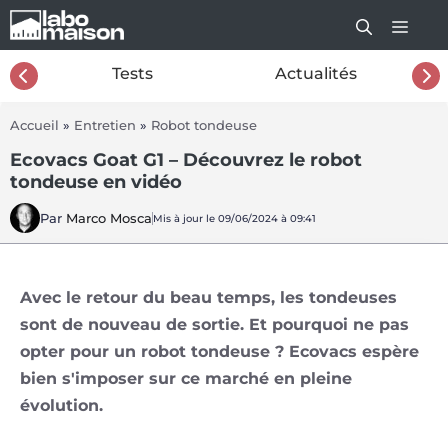
Aller
au
contenu
26
Tests
Actualités
Accueil
»
Entretien
»
Robot tondeuse
Ecovacs Goat G1 – Découvrez le robot
tondeuse en vidéo
Par
Marco Mosca
Mis à jour le 09/06/2024 à 09:41
Avec le retour du beau temps, les tondeuses
sont de nouveau de sortie. Et pourquoi ne pas
opter pour un robot tondeuse ? Ecovacs espère
bien s'imposer sur ce marché en pleine
évolution.