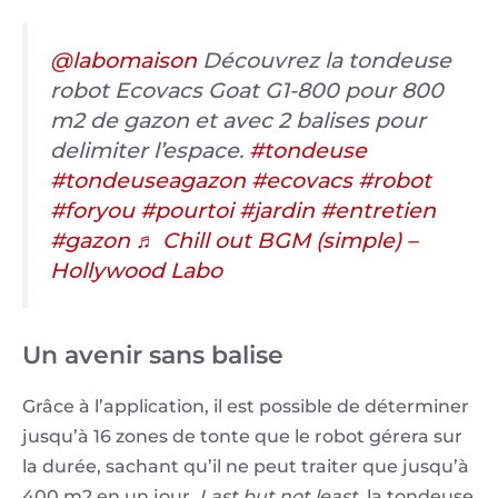
@labomaison
Découvrez la tondeuse
robot Ecovacs Goat G1-800 pour 800
m2 de gazon et avec 2 balises pour
delimiter l’espace.
#tondeuse
#tondeuseagazon
#ecovacs
#robot
#foryou
#pourtoi
#jardin
#entretien
#gazon
♬ Chill out BGM (simple) –
Hollywood Labo
Un avenir sans balise
Grâce à l’application, il est possible de déterminer
jusqu’à 16 zones de tonte que le robot gérera sur
la durée, sachant qu’il ne peut traiter que jusqu’à
400 m2 en un jour.
Last but not least
, la tondeuse