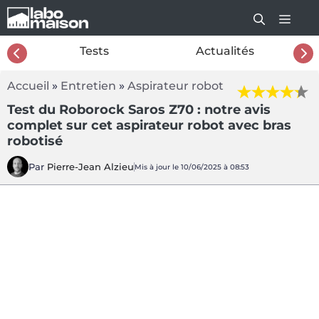
Aller
au
contenu
26
Tests
Actualités
Accueil
»
Entretien
»
Aspirateur robot
Test du Roborock Saros Z70 : notre avis
complet sur cet aspirateur robot avec bras
robotisé
Par
Pierre-Jean Alzieu
Mis à jour le 10/06/2025 à 08:53