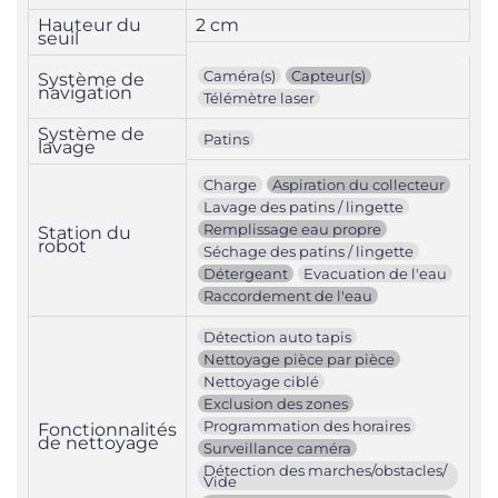
Hauteur du
2 cm
seuil
Caméra(s)
Capteur(s)
Système de
navigation
Télémètre laser
Système de
Patins
lavage
Charge
Aspiration du collecteur
Lavage des patins / lingette
Remplissage eau propre
Station du
robot
Séchage des patins / lingette
Détergeant
Evacuation de l'eau
Raccordement de l'eau
Détection auto tapis
Nettoyage pièce par pièce
Nettoyage ciblé
Exclusion des zones
Programmation des horaires
Fonctionnalités
de nettoyage
Surveillance caméra
Détection des marches/obstacles/
Vide