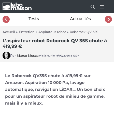
Aller
au
contenu
26
Tests
Actualités
Accueil
»
Entretien
»
Aspirateur robot
»
Roborock QV 35S
L’aspirateur robot Roborock QV 35S chute à
419,99 €
Par
Marco Mosca
Mis à jour le 19/02/2026 à 12:27
Le Roborock QV35S chute à 419,99 € sur
Amazon. Aspiration 10 000 Pa, lavage
automatique, navigation LiDAR... Un bon choix
pour un aspirateur robot de milieu de gamme,
mais il y a mieux.