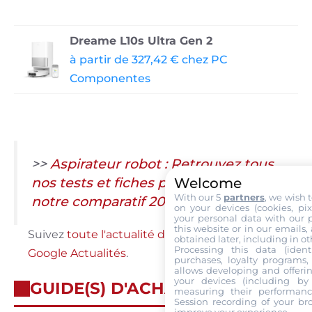
Dreame L10s Ultra Gen 2
à partir de 327,42 € chez PC
Componentes
>>
Aspirateur robot : Retrouvez tous
nos tests et fiches produits dans
Welcome
With our 5
partners
, we wish 
notre comparatif 2026
on your devices (cookies, pix
your personal data with our p
this website or in our emails,
Suivez
toute l'actualité de Labo Maison sur
obtained later, including in ot
Processing this data (identi
Google Actualités
.
purchases, loyalty programs, 
allows developing and offerin
your devices (including by 
GUIDE(S) D'ACHAT
measuring their performanc
Session recording of your br