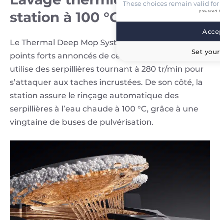
These choices remain valid for
powered 
station à 100 °C
Accep
Le Thermal Deep Mop System constitue l’un des
Set your
points forts annoncés de ce modèle. Le robot
utilise des serpillières tournant à 280 tr/min pour
s’attaquer aux taches incrustées. De son côté, la
station assure le rinçage automatique des
serpillières à l’eau chaude à 100 °C, grâce à une
vingtaine de buses de pulvérisation.