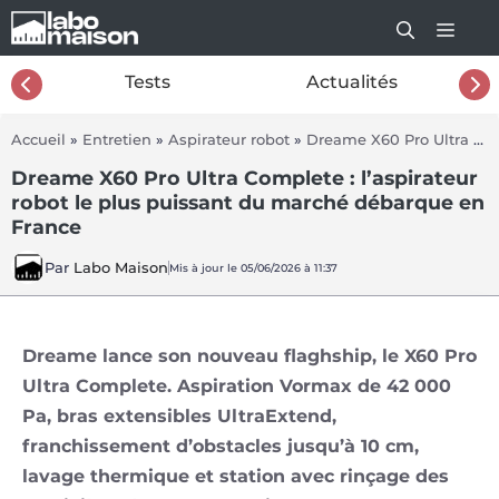
Aller
au
contenu
26
Tests
Actualités
Accueil
»
Entretien
»
Aspirateur robot
»
Dreame X60 Pro Ultra Complete
Dreame X60 Pro Ultra Complete : l’aspirateur
robot le plus puissant du marché débarque en
France
Par
Labo Maison
Mis à jour le 05/06/2026 à 11:37
Dreame lance son nouveau flaghship, le X60 Pro
Ultra Complete. Aspiration Vormax de 42 000
Pa, bras extensibles UltraExtend,
franchissement d’obstacles jusqu’à 10 cm,
lavage thermique et station avec rinçage des