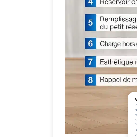
W
d
p
s
P
p
s