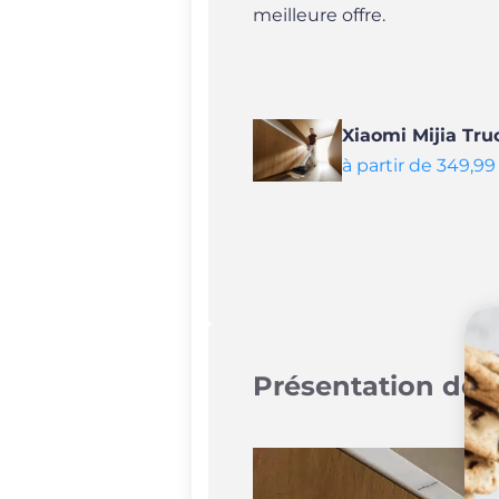
meilleure offre.
Xiaomi Mijia Tr
à partir de 349,9
Présentation déta