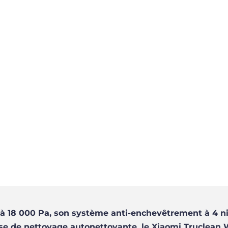
’à 18 000 Pa, son système anti-enchevêtrement à 4 ni
base de nettoyage autonettoyante, le Xiaomi Truclea