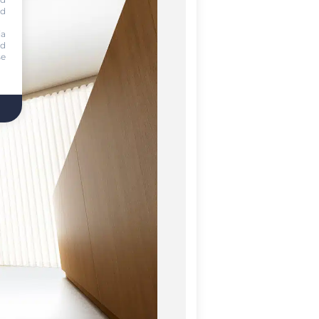
nd
ia
nd
se