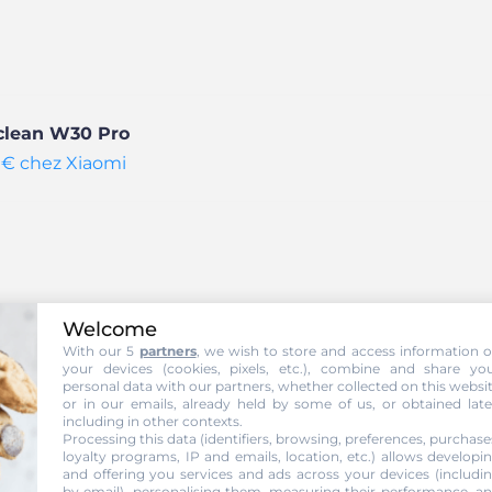
uclean W30 Pro
9 € chez Xiaomi
Welcome
With our 5
partners
, we wish to store and access information 
your devices (cookies, pixels, etc.), combine and share yo
illée du Xiaomi Mijia Truclean W30
personal data with our partners, whether collected on this websi
or in our emails, already held by some of us, or obtained late
including in other contexts.
Processing this data (identifiers, browsing, preferences, purchase
loyalty programs, IP and emails, location, etc.) allows developi
and offering you services and ads across your devices (includi
by email), personalising them, measuring their performance, a