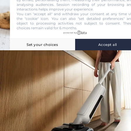
analysing audiences. Session recording of your browsing a
interactions helps improve your experience.
You can "accept all" and withdraw your consent at any time v
the "cookie" icon
. You can also "set detailed preferences" a
object to processing activities not subject to consent. The
choices remain valid for 6 months.
powered by
Set your choices
Accept all