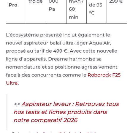
I
froide
000
mAh /
299 €
e
e
5
5
7
Pro
de 95
g
p
5
9
I
I
M
Pa
60
g
g
0
0
5
I
°C
e
0
6
M
M
I
G
min
7
7
0
M
g
7
.
G
G
M
5
.
.
7
G
.
j
5
5
G
7
L’écosystème présenté inclut également le
j
j
.
5
j
p
7
7
5
4
nouvel aspirateur balai ultra-léger Aqua Air,
p
p
j
7
p
e
5
5
7
9
proposé au tarif de 499 €. Avec cette nouvelle
e
e
p
5
e
g
0
0
5
6
ligne d’appareils, Dreame harmonise sa
g
g
e
0
g
7
7
0
.
nomenclature et se positionne agressivement
g
7
.
.
7
j
face à des concurrents comme le
Roborock F25
.
j
j
.
p
IMG
Actualite
Ultra
.
j
p
p
j
e
5749
614398
p
e
e
p
g
6.jpeg
Dreame
e
>>
Aspirateur laveur : Retrouvez tous
g
g
e
Aqua
g
nos tests et fiches produits dans
g
Air
notre comparatif 2026
Et
T