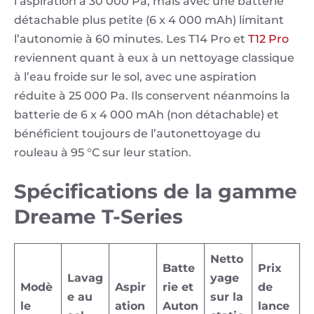
l’aspiration à 30 000 Pa, mais avec une batterie
détachable plus petite (6 x 4 000 mAh) limitant
l’autonomie à 60 minutes. Les T14 Pro et
T12 Pro
reviennent quant à eux à un nettoyage classique
à l’eau froide sur le sol, avec une aspiration
réduite à 25 000 Pa. Ils conservent néanmoins la
batterie de 6 x 4 000 mAh (non détachable) et
bénéficient toujours de l’autonettoyage du
IMG
rouleau à 95 °C sur leur station.
5750
Spécifications de la gamme
7.jpeg
Dreame T-Series
Netto
Batte
Prix
Lavag
yage
Modè
Aspir
rie et
de
e au
sur la
le
ation
Auton
lance