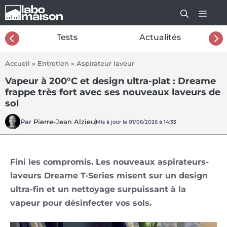
Aller
au
contenu
26
Tests
Actualités
Accueil
»
Entretien
»
Aspirateur laveur
Vapeur à 200°C et design ultra-plat : Dreame
frappe très fort avec ses nouveaux laveurs de
sol
Par
Pierre-Jean Alzieu
Mis à jour le 01/06/2026 à 14:33
Fini les compromis. Les nouveaux aspirateurs-
laveurs Dreame T-Series misent sur un design
ultra-fin et un nettoyage surpuissant à la
vapeur pour désinfecter vos sols.