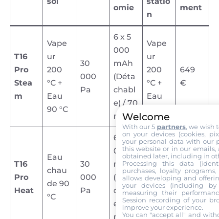
sol
statio
omie
ment
n
6 x 5
Vape
Vape
000
T16
ur
ur
30
mAh
Pro
200
200
649
000
(Déta
I
Stea
°C +
°C +
€
I
Pa
chabl
M
m
Eau
Eau
M
e) / 70
I
I
G
90 °C
95 °C
Welcome
G
I
min
M
M
5
With our 5
partners
, we wish 
5
M
on your devices (cookies, pix
G
G
7
6 x 5
your personal data with our p
7
G
5
5
4
this website or in our emails,
000
5
5
obtained later, including in ot
Eau
Eau
7
7
9
Processing this data (identi
T16
30
mAh
0
7
chau
chau
purchases, loyalty programs, 
5
5
6
I
Pro
000
(Déta
599 €
allows developing and offerin
7
5
de 90
de 95
your devices (including by 
0
0
.
I
M
Heat
Pa
chabl
measuring their performanc
.
0
I
I
°C
°C
Session recording of your br
7
7
j
M
G
e) / 70
improve your experience.
j
7
M
M
.
.
p
You can "accept all" and with
G
I
5
min