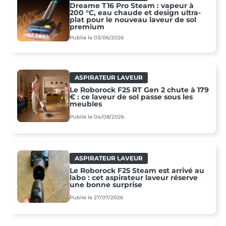
Dreame T16 Pro Steam : vapeur à
200 °C, eau chaude et design ultra-
plat pour le nouveau laveur de sol
premium
Publié le 03/06/2026
ASPIRATEUR LAVEUR
Le Roborock F25 RT Gen 2 chute à 179
€ : ce laveur de sol passe sous les
meubles
Publié le 04/08/2026
ASPIRATEUR LAVEUR
Le Roborock F25 Steam est arrivé au
labo : cet aspirateur laveur réserve
une bonne surprise
Publié le 27/07/2026