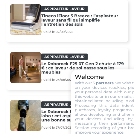
ASPIRATEUR LAVEUR
Tineco iFloor 5 Breeze : l’aspirateur
laveur sans fil qui simplifie
l’entretien des sols
Publié le 02/09/2025
ASPIRATEUR LAVEUR
Le Roborock F25 RT Gen 2 chute à 179
€ : ce laveur de sol passe sous les
meubles
Welcome
Publié le 04/08/2026
With our 5
partners
, we wish 
on your devices (cookies, pix
your personal data with our p
this website or in our emails,
obtained later, including in ot
ASPIRATEUR LAVEUR
Processing this data (identi
purchases, loyalty programs, 
Le Roborock F25 Steam est arrivé au
allows developing and offerin
labo : cet aspirateur laveur réserve
your devices (including by 
une bonne surprise
measuring their performanc
Session recording of your br
Publié le 27/07/2026
improve your experience.