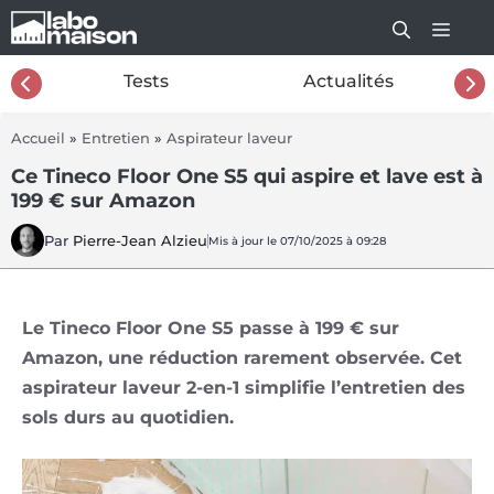
Aller
au
contenu
26
Tests
Actualités
Accueil
»
Entretien
»
Aspirateur laveur
Ce Tineco Floor One S5 qui aspire et lave est à
199 € sur Amazon
Par
Pierre-Jean Alzieu
Mis à jour le 07/10/2025 à 09:28
Le Tineco Floor One S5 passe à 199 € sur
Amazon, une réduction rarement observée. Cet
aspirateur laveur 2-en-1 simplifie l’entretien des
sols durs au quotidien.