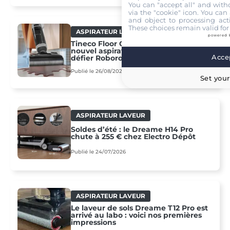
You can "accept all" and with
via the "cookie" icon
. You can 
and object to processing acti
These choices remain valid for
ASPIRATEUR LAVEUR
powered 
Tineco Floor One i5 Stretch : le
nouvel aspirateur laveur qui veut
Accep
défier Roborock et Xiaomi
Publié le 26/08/2025
Set your
ASPIRATEUR LAVEUR
Soldes d’été : le Dreame H14 Pro
chute à 255 € chez Electro Dépôt
Publié le 24/07/2026
ASPIRATEUR LAVEUR
Le laveur de sols Dreame T12 Pro est
arrivé au labo : voici nos premières
impressions