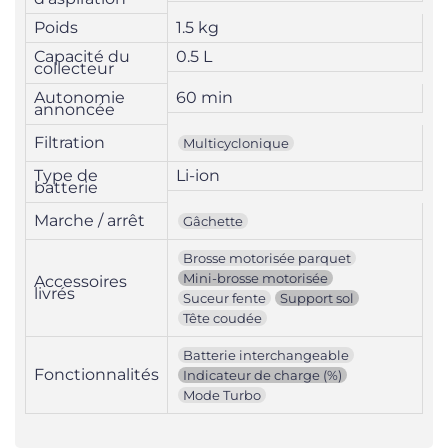
Poids
1.5 kg
Capacité du
0.5 L
collecteur
Autonomie
60 min
annoncée
Filtration
Multicyclonique
Type de
Li-ion
batterie
Marche / arrêt
Gâchette
Brosse motorisée parquet
Mini-brosse motorisée
Accessoires
livrés
Suceur fente
Support sol
Tête coudée
Batterie interchangeable
Fonctionnalités
Indicateur de charge (%)
Mode Turbo