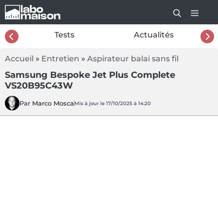
Aller
au
contenu
26
Tests
Actualités
Accueil
»
Entretien
»
Aspirateur balai sans fil
Samsung Bespoke Jet Plus Complete
VS20B95C43W
Par
Marco Mosca
Mis à jour le 17/10/2025 à 14:20