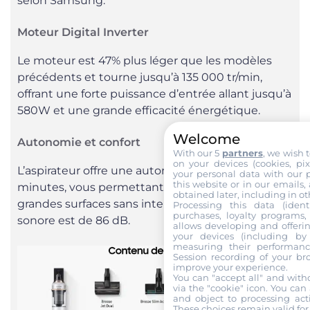
selon Samsung.
Moteur Digital Inverter
Le moteur est 47% plus léger que les modèles
précédents et tourne jusqu’à 135 000 tr/min,
offrant une forte puissance d’entrée allant jusqu’à
580W et une grande efficacité énergétique.
Welcome
Autonomie et confort
With our 5
partners
, we wish 
on your devices (cookies, pix
L’aspirateur offre une autonomie allant jusqu’à 60
your personal data with our p
this website or in our emails,
minutes, vous permettant de nettoyer de
obtained later, including in ot
grandes surfaces sans interruption. Son niveau
Processing this data (identi
purchases, loyalty programs, 
sonore est de 86 dB.
allows developing and offerin
your devices (including by 
measuring their performanc
Session recording of your br
improve your experience.
You can "accept all" and with
via the "cookie" icon
. You can 
and object to processing acti
These choices remain valid for